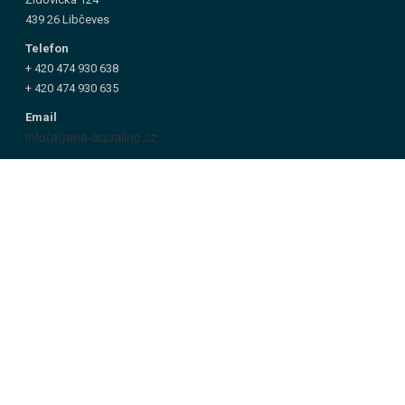
439 26 Libčeves
Telefon
+ 420 474 930 638
+ 420 474 930 635
Email
info(at)ana-aqualine.cz