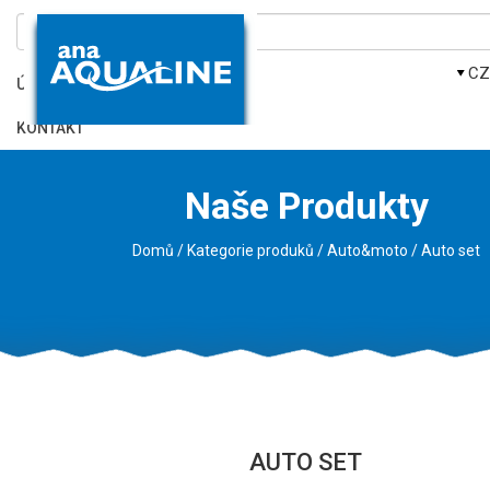
CZ
ÚVOD
KONTAKT
Naše Produkty
Domů
/
Kategorie produků
/
Auto&moto
/
auto set
.
AUTO SET